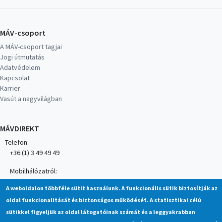
MÁV-csoport
A MÁV-csoport tagjai
Jogi útmutatás
Adatvédelem
Kapcsolat
Karrier
Vasút a nagyvilágban
MÁVDIREKT
Telefon:
+36 (1) 3 49 49 49
Mobilhálózatról:
+36 (20/30/70) 499 4999
A weboldalon többféle sütit használunk. A funkcionális sütik biztosítják az
oldal funkcionalitását és biztonságos működését. A statisztikai célú
MÁV alkalmazás
sütikkel figyeljük az oldal látogatóinak számát és a leggyakrabban