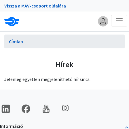
Portálok
Ugrás
Vissza a MÁV-csoport oldalára
a
tartalomra
Morzsa
Címlap
Hírek
Jelenleg egyetlen megjeleníthető hír sincs.
Almenü
Kép
Kép
Kép
Kép
Információ