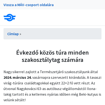
Portálok
Ugrás
Vissza a MÁV-csoport oldalára
a
tartalomra
Morzsa
Címlap
Évkezdő közös túra minden
szakosztálytag számára
Nagy sikerrel zajlott a Természetjáró szakosztályunk által
2024. március 24.
vasárnapra szervezett kirándulás. A tavaszi
virág-túrára családtagokkal együtt 22+2 fő vett részt. Az
útvonal Nagykovácsi 63-as autóbusz végállomástól Ilona-
lakig tartott és a kellemes nyárias időben még Beki-kutyus is
velünk sétált!