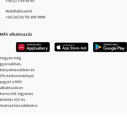
+36 (1) 3 49 49 49
Mobilhálózatról:
+36 (20/30/70) 499 4999
MÁV alkalmazás
Kép
Kép
Kép
Vegyen még
gyorsabban,
kényelmesebben és
5% kedvezménnyel
jegyet a MÁV
alkalmazáson
keresztül. Ingyenes
letöltés iOS és
Android készülékekre.